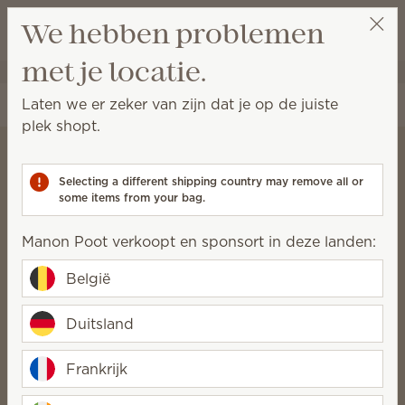
Winkeltas bek
We hebben problemen
Verlanglijst
met je locatie.
Manon Poot
Selecteer een party
Laten we er zeker van zijn dat je op de juiste
plek shopt.
Selecting a different shipping country may remove all or
Scentsy’s Goede
some items from your bag.
Doel
Manon Poot verkoopt en sponsort in deze landen:
Wij geloven dat gezonde,
België
gelukkige families levendige
gemeenschappen opbouwen.
Duitsland
Nomineer een non-profitorganisatie
Frankrijk