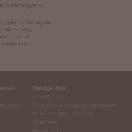
uchtreiniger —
 gegarandeerd vrij van
. Elke Scentsy
oud defect of
r product naar
-leven
Handige links
y
Scentsy Club
gevigheid
Shop populaire catalogusproducten
Download onze catalogus
Goed doel
Bestelstatus