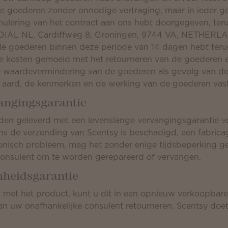
 de goederen zonder onnodige vertraging, maar in ieder 
lering van het contract aan ons hebt doorgegeven, terug
DIAL NL, Cardiffweg 8, Groningen, 9744 VA, NETHERLAN
 de goederen binnen deze periode van 14 dagen hebt ter
de kosten gemoeid met het retourneren van de goederen e
ge waardevermindering van de goederen als gevolg van de
aard, de kenmerken en de werking van de goederen vast 
angingsgarantie
en geleverd met een levenslange vervangingsgarantie vo
ns de verzending van Scentsy is beschadigd, een fabricag
tronisch probleem, mag het zonder enige tijdsbeperking 
consulent om te worden gerepareerd of vervangen.
nheidsgarantie
t met het product, kunt u dit in een opnieuw verkoopbar
an uw onafhankelijke consulent retourneren. Scentsy doe