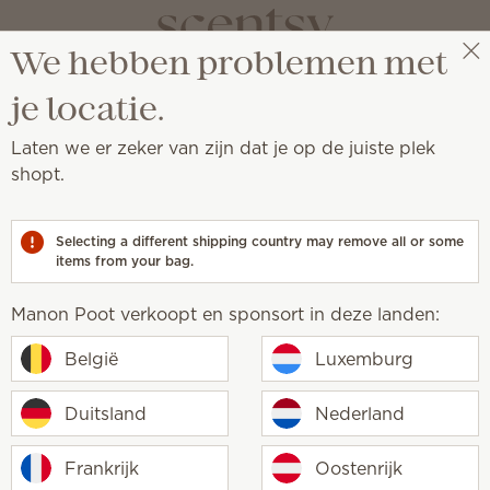
We hebben problemen met
Manon Poot
Selecteer een party
je locatie.
formatie*
Laten we er zeker van zijn dat je op de juiste plek
zonden naar Nederland:
shopt.
ot € 639,99 zijn de verzendkosten € 7.
van tenminste € 640 zijn de verzendkosten GRATIS.
Selecting a different shipping country may remove all or some
items from your bag.
ten zijn inclusief btw.
Manon Poot verkoopt en sponsort in deze landen:
ing
België
Luxemburg
 contract zonder opgave van enige reden te annuleren.
nnen 14 dagen na de dag waarop u of een door u aange
Duitsland
Nederland
ren fysiek in ontvangst neemt, annuleren. Indien uw aank
s, vervalt de annuleringsperiode 14 dagen nadat het laats
Frankrijk
Oostenrijk
e (anders dan de vervoerder) is ontvangen. U moet ons