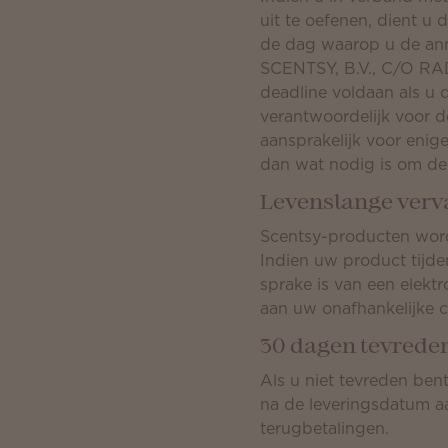
uit te oefenen, dient u
de dag waarop u de annu
SCENTSY, B.V., C/O RA
deadline voldaan als u
verantwoordelijk voor 
aansprakelijk voor eni
dan wat nodig is om de 
Levenslange verv
Scentsy-producten word
Indien uw product tijde
sprake is van een elek
aan uw onafhankelijke 
30 dagen tevrede
Als u niet tevreden ben
na de leveringsdatum a
terugbetalingen.