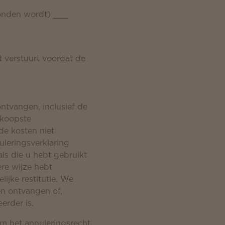
zonden wordt) ___
 verstuurt voordat de
ontvangen, inclusief de
dkoopste
e kosten niet
leringsverklaring
ls die u hebt gebruikt
ere wijze hebt
ijke restitutie. We
n ontvangen of,
erder is.
m het annuleringsrecht