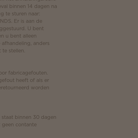
geval binnen 14 dagen na
 te sturen naar:
DS. Er is aan de
uggestuurd. U bent
n u bent alleen
 afhandeling, anders
te stellen.
or fabricagefouten.
efout heeft of als er
geretourneerd worden
e staat binnen 30 dagen
t geen contante