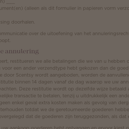
n) ___
ment(en) (alleen als dit formulier in papieren vorm ver
sing doorhalen.
mmunicatie over de uitoefening van het annuleringsrecht
oopt.
de annulering
eert, restitueren we alle betalingen die we van u hebben 
u voor een ander verzendtype hebt gekozen dan de goe
e door Scentsy wordt aangeboden, worden de aanvullend
stitutie binnen 14 dagen vanaf de dag waarop we uw annu
hten. Deze restitutie wordt op dezelfde wijze betaald a
ijke transactie te betalen, tenzij u uitdrukkelijk een and
geen enkel geval extra kosten maken als gevolg van dergel
chterhouden totdat we de geretourneerde goederen hebbe
vergelegd dat de goederen zijn teruggezonden, als dat e
t uw aankoop goederen hebt ontvangen en ervoor kiest o