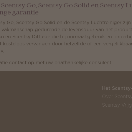
, Scentsy Go, Scentsy Go Solid en Scentsy L
nge garantie
tsy Go, Scentsy Go Solid en de Scentsy Luchtreiniger zijn
en vakmanschap gedurende de levensduur van het product
Go en Scentsy Diffuser die bij normaal gebruik en onderh
 kosteloos vervangen door hetzelfde of een vergelijkbaa
y.
tie contact op met uw onafhankelijke consulent
Het Scentsy
Over Scents
Scentsy Vrij