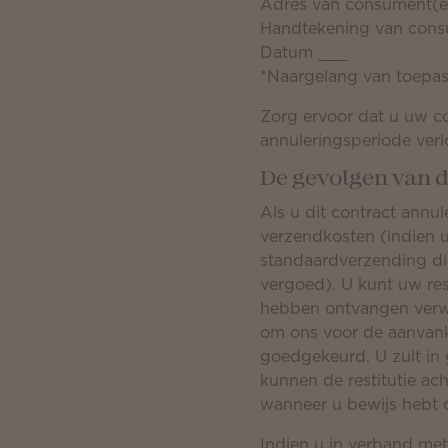
Adres van consument(e
Handtekening van consu
Datum ___
*Naargelang van toepas
Zorg ervoor dat u uw co
annuleringsperiode verl
De gevolgen van 
Als u dit contract annul
verzendkosten (indien 
standaardverzending di
vergoed). U kunt uw re
hebben ontvangen verwac
om ons voor de aanvankel
goedgekeurd. U zult in 
kunnen de restitutie a
wanneer u bewijs hebt o
Indien u in verband me