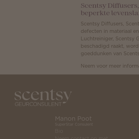
Scentsy Diffusers
beperkte levensla
Scentsy Diffusers, Scen
defecten in materiaal 
Luchtreiniger, Scentsy 
beschadigd raakt, wordt
goeddunken van Scents
Neem voor meer informa
Manon Poot
SuperStar Consulent
Bio
Neem contact op met