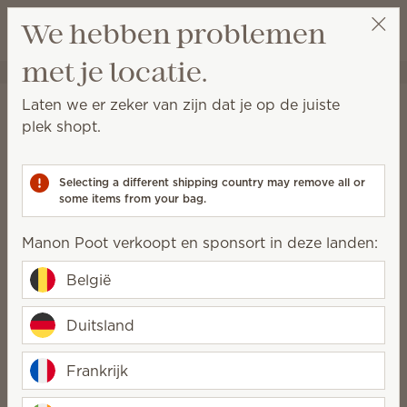
Winkeltas bek
We hebben problemen
Verlanglijst
met je locatie.
Manon Poot
Selecteer een party
Beleid van Scentsy
Laten we er zeker van zijn dat je op de juiste
plek shopt.
inzake de Algemene
Verordening
Selecting a different shipping country may remove all or
Gegevensbescherming
some items from your bag.
Bijgewerkt op 11 januari 2024
Manon Poot verkoopt en sponsort in deze landen:
I. De verzameling en het gebruik van
België
persoonlijke informatie
Duitsland
Scentsy, Inc. ('Scentsy') kan persoonlijke informatie
over u verzamelen. Persoonlijke informatie is elke
informatie met betrekking tot een identificeerbare
Frankrijk
persoon die door dergelijke informatie direct of